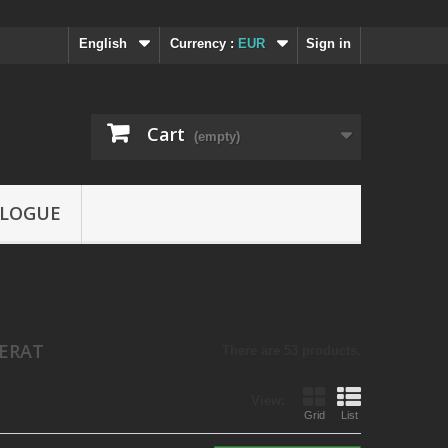
English
Currency :
EUR
Sign in
Cart
(empty)
LOGUE
GERAT
There are 53 products.
View:
Grid
List