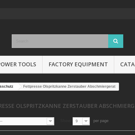
POWER TOOLS
FACTORY EQUIPMENT
CATA
tsschutz
Fettpresse Olspritzkanne Zerstauber Abschmiergerat
RESSE OLSPRITZKANNE ZERSTAUBER ABSCHMIER
Show
per page
--
9