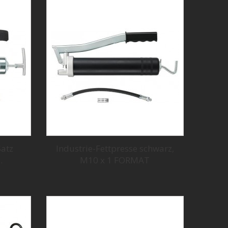
Satz
Industrie-Fettpresse schwarz,
.
M10 x 1 FORMAT