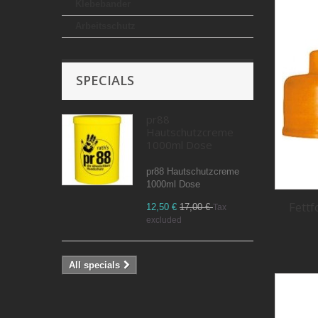
Klebebander
Arbeitsschutz
SPECIALS
pr88
Hautschutzcreme
1000ml Dose
pr88 Hautschutzcreme
1000ml Dose
Fett
12,50 €
17,00 €
Tax
excluded
All specials