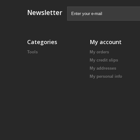
Newsletter
Categories
My account
Tools
My orders
My credit slips
My addresses
My personal info