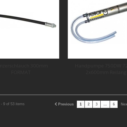
nzerschlauch 300mm
Handpumpe 750DW 7
FORMAT
2x600mm Reilang
- 9 of 53 items
Previous
1
2
3
...
6
Nex