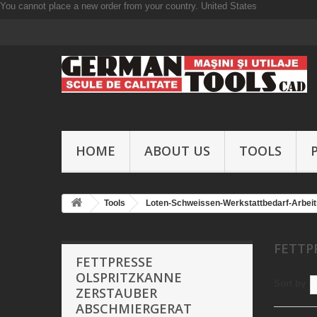
You cannot place a new order from your country.
United States
HOME
ABOUT US
TOOLS
Tools
Loten-Schweissen-Werkstattbedarf-Arbei
FETTP
FETTPRESSE
OLSPRITZKANNE
Sort by
ZERSTAUBER
ABSCHMIERGERAT