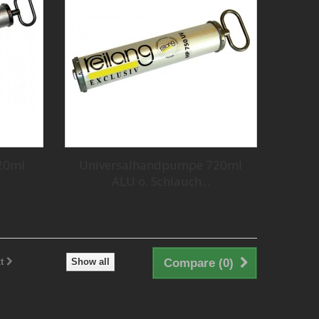
20ml
Universalhandpumpe 720ml
ALU o. Schlauch...
t
Show all
Compare (
0
)