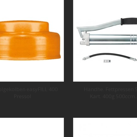
folgekolben easyFILL 400
Handhe. Fettpressen 
Pressol
Kart. 400g 500ccm..