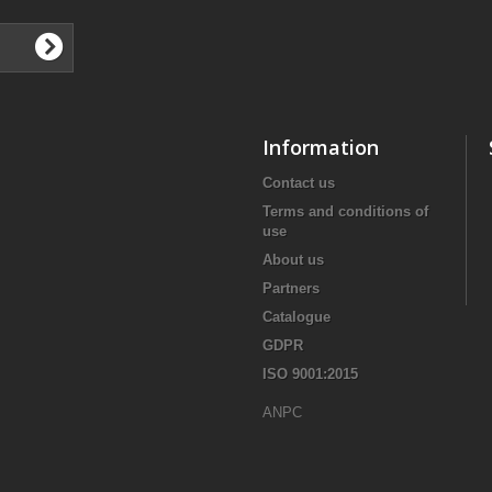
Information
Contact us
Terms and conditions of
use
About us
Partners
Catalogue
GDPR
ISO 9001:2015
ANPC