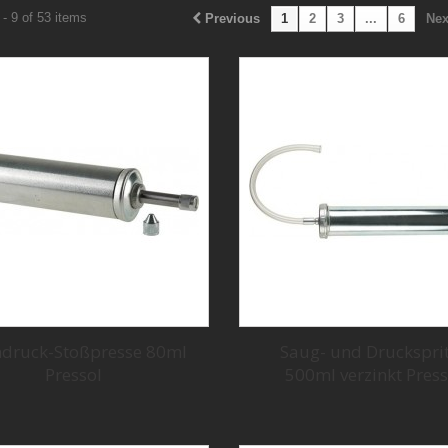
- 9 of 53 items
Previous
1
2
3
...
6
Nex
druck-Stoßpresse 80ml
Saug- und Druckspri
Pressol
500ml verzinkt Press