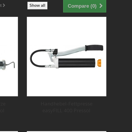
t
Show all
Compare (
0
)
tze
Handhebel-Fettpresse
ol
easyFILL 400 Pressol