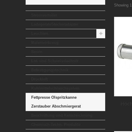
Showing 1 
Stromverteiler
LadegerateSteckeradapter
Leuchten
Malerwerkzeug
Besen
Lot- und Schweisstechnik
Befestigungstechnik
Druckluft
Kuhlmittelschlauchsystem
Fettpresse Olspritzkanne
Hoch
Zerstauber Abschmiergerat
Beschriftung und Kennzeichnung
Chemisch-Techn. Produkte