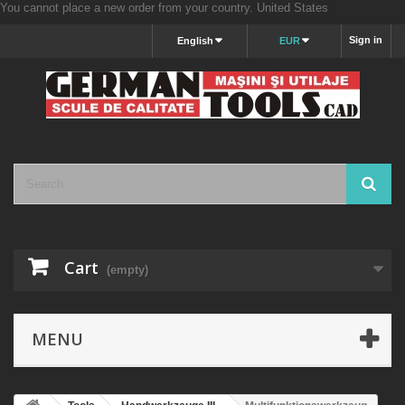
You cannot place a new order from your country.
United States
Sign in
English
EUR
Cart
(empty)
MENU