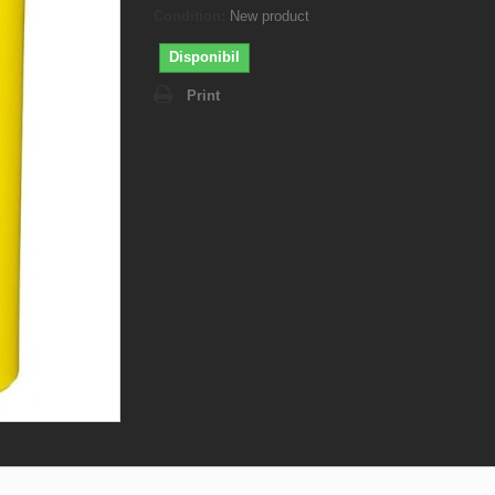
Condition:
New product
Disponibil
Print