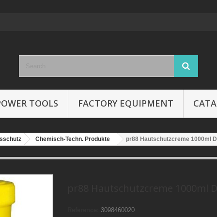
POWER TOOLS
FACTORY EQUIPMENT
CATA
tsschutz
Chemisch-Techn. Produkte
pr88 Hautschutzcreme 1000ml 
pr88 Hautschutzcreme 1000ml 
Reference:
3098460020