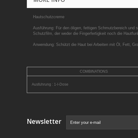
Hautschutzcreme
Ausführung: Für den öligen, fettigen Schmutzbereich und st
Schutzfilm, der weder die Fingerfertigkeit noch die Hautfun
Anwendung: Schützt die Haut bei Arbeiten mit Öl, Fett, Gr
COMBINATIONS
Ausfuhrung : 1-l-Dose
Newsletter