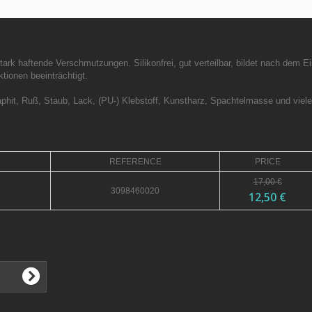
ark haftende Verschmutzungen. Silikonfrei, gut verteilbar, bildet nach dem Ein
ktionen beeinträchtigt.
aphit, Ruß, Staub, Lack, (PU-) Klebstoff, Kunstharz, Spachtelmasse und viel
REFERENCE
PRICE
17,00 €
3098460020
12,50 €