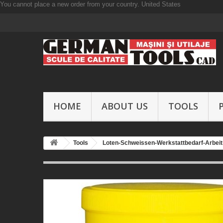
You cannot place a new order from your country.
United States
HOME
ABOUT US
TOOLS
Tools
Loten-Schweissen-Werkstattbedarf-Arbei