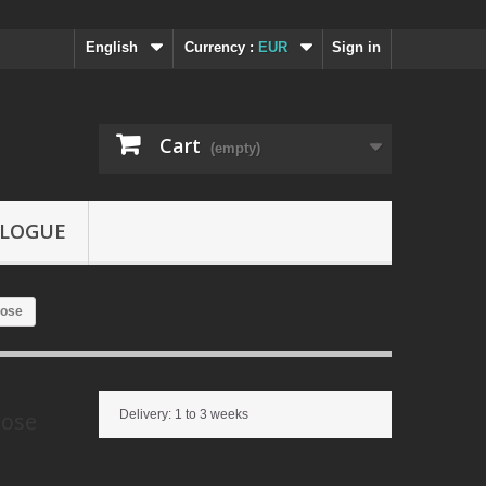
English
Currency :
EUR
Sign in
Cart
(empty)
LOGUE
Dose
Dose
Delivery: 1 to 3 weeks