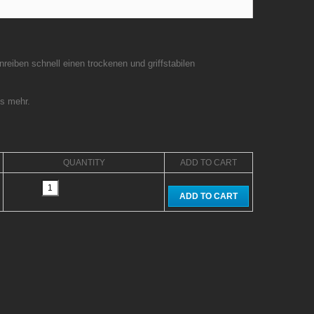
reiben schnell einen trockenen und griffstabilen
es mehr.
QUANTITY
ADD TO CART