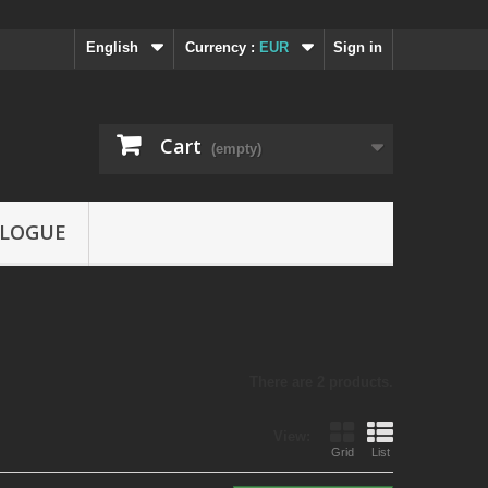
English
Currency :
EUR
Sign in
Cart
(empty)
LOGUE
There are 2 products.
View:
Grid
List