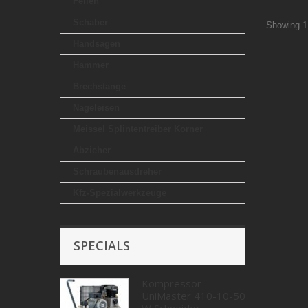
Feilen
Schaber
Showing 1 
Handsagen
Hammer
Brechstange
Nageleisen
Meissel Splintentreiber Korner
Abzieher
Schraubenausdreher
Kfz-Spezialwerkzeuge
SPECIALS
Kompressor
UniMaster 410-10-50