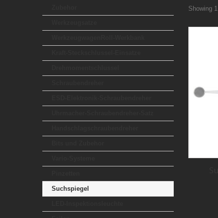
Zubehor
Showing 1 
Werkzeugsatze
WerkzeugwagenRoll-Werkbank
Kraft-Steckschlussel-Einsatze
Drehmomentschlussel
Schraubendreher
ESD-Elektronik-Schraubendreher
Uhrmacher-Schraubendreher-Satz
Handschlagschraubendreher
Bits und Zubehor
Vario-Systeme
Su
Pinzetten
Suchspiegel
LED-Inspektionsleuchte