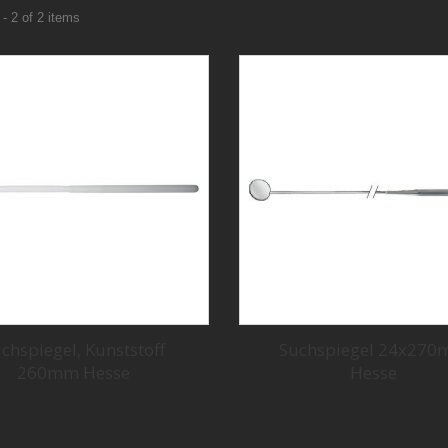
- 2 of 2 items
chspiegel, Kunststoff
Suchspiegel 24x27
260mm Hesse
Hesse