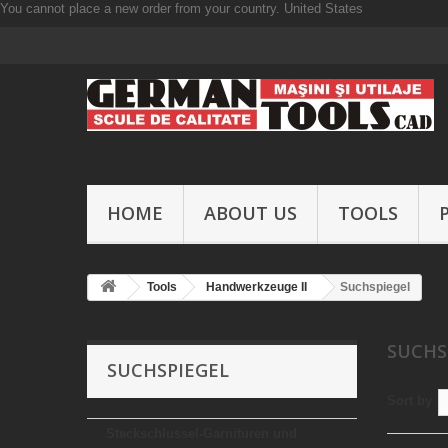
You cannot place a new order from your country.
United States
HOME
ABOUT US
TOOLS
Tools
Handwerkzeuge II
Suchspiegel
SUCHS
SUCHSPIEGEL
Sort by
Steckschlussel-Garnituren und