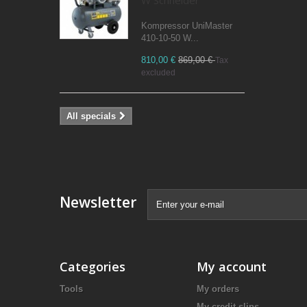
W Schneider
Kompressor UniMaster
410-10-50 W...
810,00 €
869,00 €
Tax
excluded
All specials
Newsletter
Categories
My account
Tools
My orders
My credit slips