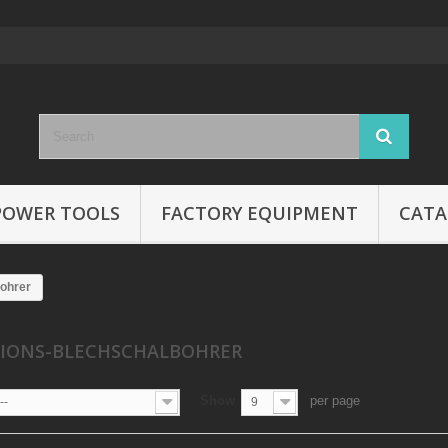
POWER TOOLS
FACTORY EQUIPMENT
CATA
bohrer
SIONS-BLECHSCHALBOHRER
Show
per page
--
9