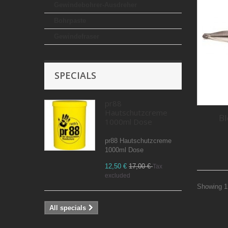
Gewindebohrer-Ausdreher
Bohrpaste
Gewindefraser
SPECIALS
pr88
Hautschutzcreme
Bl
1000ml Dose
pr88 Hautschutzcreme
1000ml Dose
12,50 €
17,00 €
Tax
excluded
Showing 1 
All specials