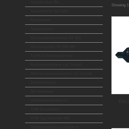
Spiralbohrer Bit
Showing 1 
Spiralbohrer Bit-Satz
Kurzbohrer
Spiralbohrer
Wechselplattenhalter HT 800
Wechselplatte HT 800 WP
TORX-Schraubendreher
Kurzstufenbohrer zyl. Schaft
Mehrfasenstufenbohrer zyl. Schaft
Zentrierbohrer
NC-Anbohrer
Blec
Vollhartmetall-Bohrer
VHM Kurzbohrer
VHM Spiralbohrer WN
Vollhartmetall-Spiralbohrer