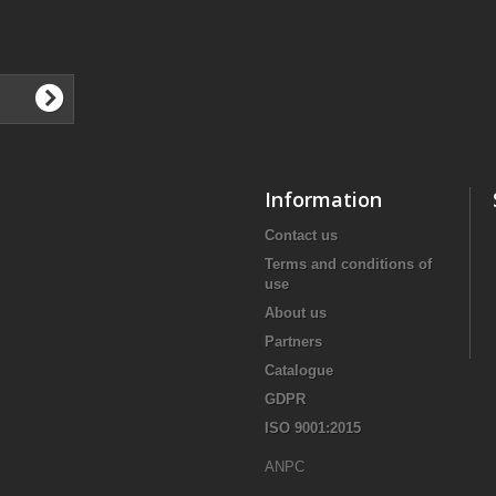
Information
Contact us
Terms and conditions of
use
About us
Partners
Catalogue
GDPR
ISO 9001:2015
ANPC