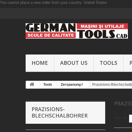
You cannot place a new order from your country.
United States
HOME
ABOUT US
TOOLS
Tools
Zerspanung I
Prazisions-Blechschal
PRAZI
PRAZISIONS-
BLECHSCHALBOHRER
Sort by