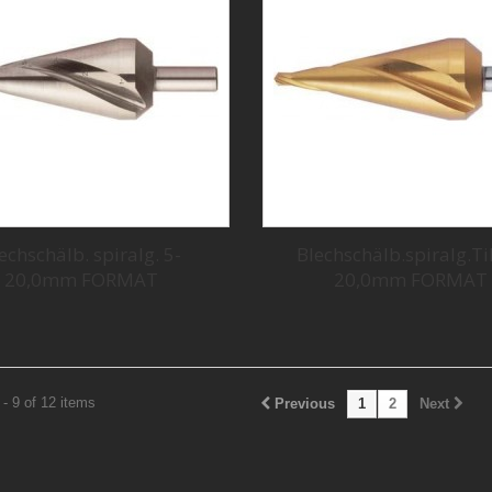
echschälb. spiralg. 5-
Blechschälb.spiralg.Ti
20,0mm FORMAT
20,0mm FORMAT
- 9 of 12 items
Previous
1
2
Next