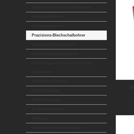
Steinbohrer Meissel Bohrkronen
Holzspiralbohrer
Schalungsbohrer
Prazisions-Blechschalbohrer
Universal-Stufenbohrer
Einschnittgewindebohrer
Schweisspunktfraser-Bohrer und
Frasbohrer
KernbohrerZubehor
B
Kreisschneider
Senkwerkzeuge
Entgratwerkzeug
Reibahle
Gewindeschneidwerkzeuge