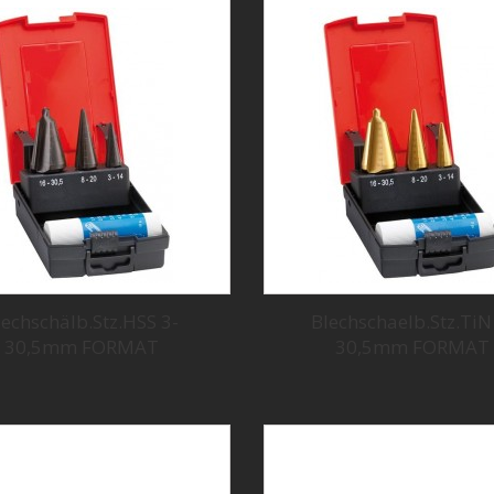
lechschälb.Stz.HSS 3-
Blechschaelb.Stz.TiN
30,5mm FORMAT
30,5mm FORMAT