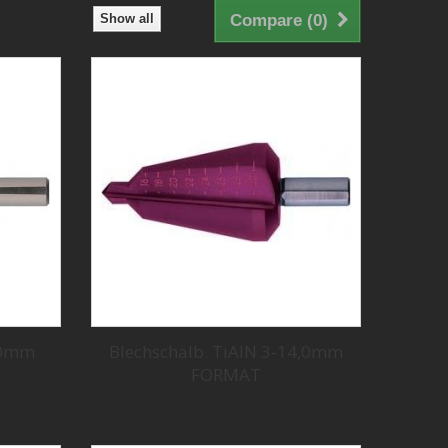
Show all
Compare (
0
)
4,0mm
Blechschälb. TiAlN 3-14,0mm
FORMAT