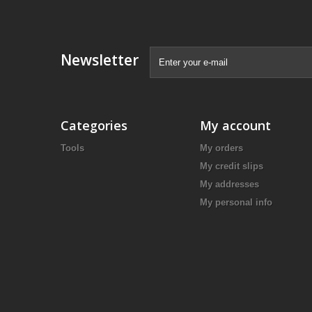
Newsletter
Categories
My account
Tools
My orders
My credit slips
My addresses
My personal info