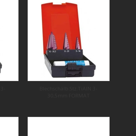
 3-
Blechschälb.Stz.TiAlN 3-
30,5mm FORMAT