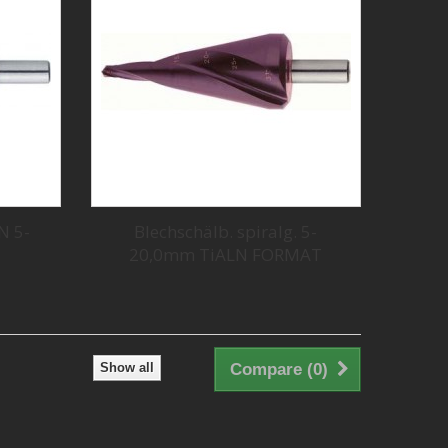
N 5-
Blechschälb. spiralg. 5-
20,0mm TiALN FORMAT
Show all
Compare (
0
)