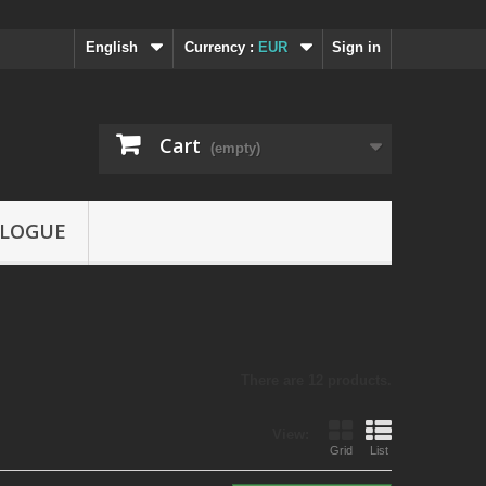
English
Currency :
EUR
Sign in
Cart
(empty)
LOGUE
There are 12 products.
View:
Grid
List