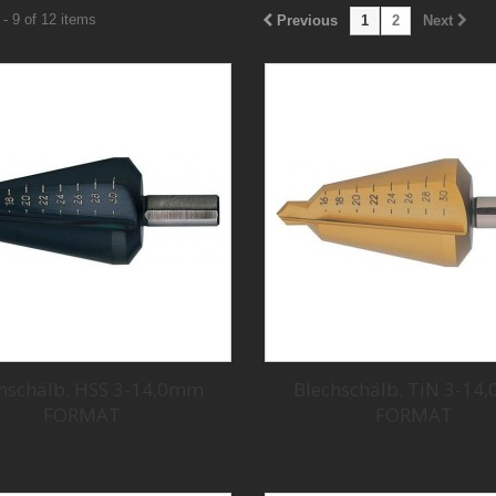
- 9 of 12 items
Previous
1
2
Next
hschälb. HSS 3-14,0mm
Blechschälb. TiN 3-1
FORMAT
FORMAT